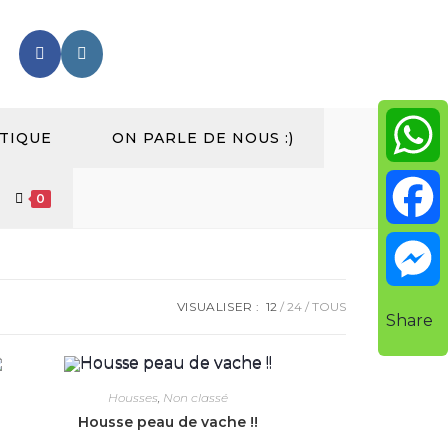
TIQUE
ON PARLE DE NOUS :)
W
0
h
F
a
a
VISUALISER :
12
24
TOUS
M
Share
t
c
e
Housses
,
Non classé
s
e
s
Housse peau de vache !!