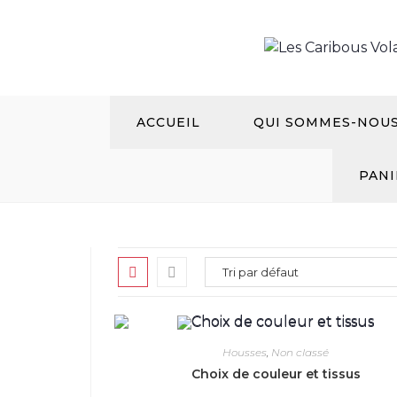
Aller
au
contenu
ACCUEIL
QUI SOMMES-NOU
PANI
Housses
,
Non classé
Choix de couleur et tissus