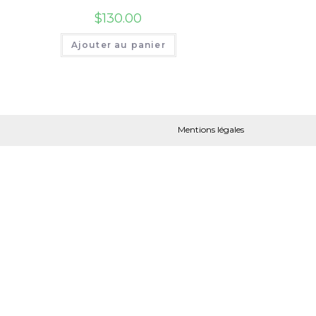
A
b
$
130.00
s
p
Ajouter au panier
o
e
p
o
n
k
Mentions légales
g
e
r