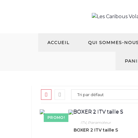
Aller
au
contenu
ACCUEIL
QUI SOMMES-NOU
PANI
PROMO!
ITV
,
Paramoteur
BOXER 2 ITV taille S