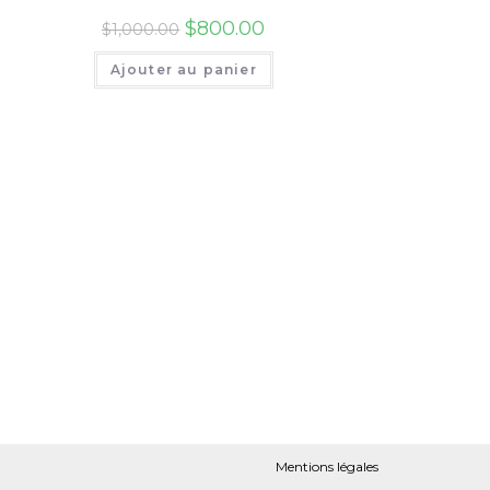
A
b
$
800.00
s
$
1,000.00
p
Ajouter au panier
o
e
p
o
n
k
g
e
r
Mentions légales