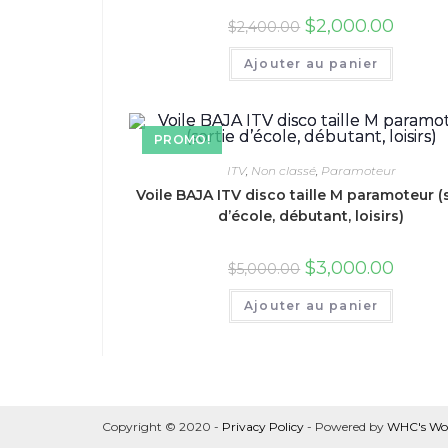
$
2,000.00
$
2,400.00
Ajouter au panier
PROMO!
ITV
,
Non classé
,
Paramoteur
Voile BAJA ITV disco taille M paramoteur (
d’école, débutant, loisirs)
$
3,000.00
$
5,000.00
Ajouter au panier
Copyright © 2020 -
Privacy Policy
- Powered by
WHC's Wor