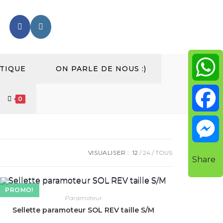
TIQUE
ON PARLE DE NOUS :)
W
0
h
F
a
a
VISUALISER :
12
24
TOUS
M
Share
t
c
e
PROMO!
Paramoteur
s
e
s
Sellette paramoteur SOL REV taille S/M