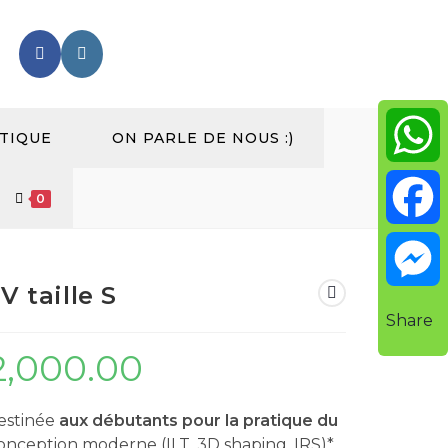
TIQUE
ON PARLE DE NOUS :)
W
0
h
F
V taille S
a
a
M
Share
t
2,000.00
c
e
s
e
estinée
aux débutants pour la pratique du
s
conception moderne (ILT, 3D shaping, IRS)*