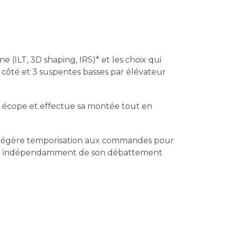
e
n
 (ILT, 3D shaping, IRS)* et les choix qui
g
 côté et 3 suspentes basses par élévateur
e
écope et effectue sa montée tout en
r
ne légère temporisation aux commandes pour
écise indépendamment de son débattement