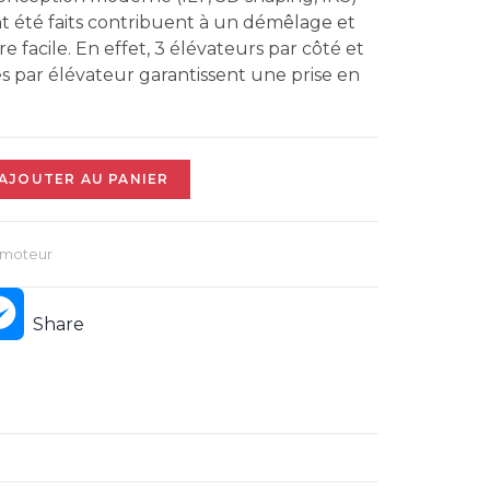
A
b
ont été faits contribuent à un démêlage et
s
 facile. En effet, 3 élévateurs par côté et
p
s par élévateur garantissent une prise en
o
e
p
o
n
AJOUTER AU PANIER
k
g
amoteur
e
M
Share
r
e
s
s