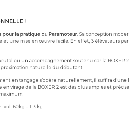
s
b
ONNELLE !
A
o
 pour la pratique du Paramoteur
. Sa conception moderne
p
o
 et une mise en œuvre facile. En effet, 3 élévateurs par
p
k
 brutal ou un accompagnement soutenu car la BOXER 2 
pproximation naturelle du débutant.
ement en tangage s’opère naturellement, il suffira d’u
ise en virage de la BOXER 2 est des plus simples et pr
é maximum.
ol 60kg – 113 kg