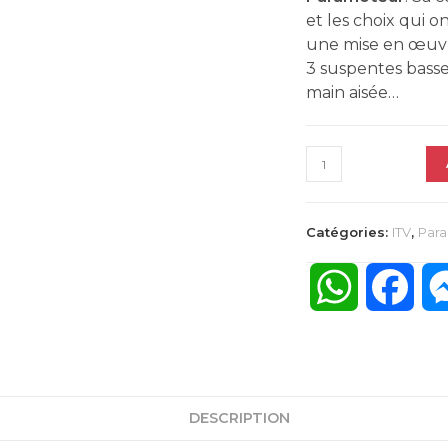
et les choix qui 
une mise en œuvre
3 suspentes basse
main aisée…
quantité
de
BOXER
2
Catégories:
ITV
,
Par
ITV
taille
S
W
F
h
a
a
c
DESCRIPTION
t
e